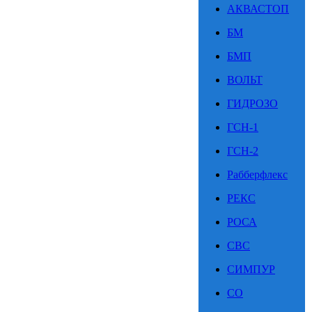
АКВАСТОП
БМ
БМП
ВОЛЬТ
ГИДРОЗО
ГСН-1
ГСН-2
Рабберфлекс
РЕКС
РОСА
СВС
СИМПУР
СО