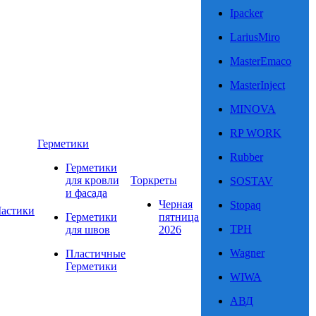
Ipacker
LariusMiro
MasterEmaco
MasterInject
MINOVA
RP WORK
Герметики
Rubber
Герметики
для кровли
Торкреты
SOSTAV
и фасада
Черная
Stopaq
астики
Герметики
пятница
TPH
для швов
2026
Wagner
Пластичные
Герметики
WIWA
АВД