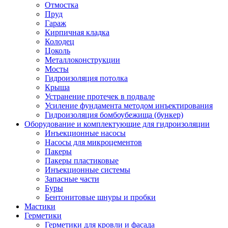
Отмостка
Пруд
Гараж
Кирпичная кладка
Колодец
Цоколь
Металлоконструкции
Мосты
Гидроизоляция потолка
Крыша
Устранение протечек в подвале
Усиление фундамента методом инъектирования
Гидроизоляция бомбоубежища (бункер)
Оборудование и комплектующие для гидроизоляции
Инъекционные насосы
Насосы для микроцементов
Пакеры
Пакеры пластиковые
Инъекционные системы
Запасные части
Буры
Бентонитовые шнуры и пробки
Мастики
Герметики
Герметики для кровли и фасада