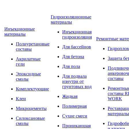
Гидроизоляционные
материалы
Инъекционные
Инъекционная
материалы
гидроизоляция
Ремонтные мат
Полиуретановые
Для бассейнов
Гидропло
составы
Для бетона
Защита бе
Акрилатные
гели
Для пола
Подливоч
анкеровоч
Эпоксидные
Для подвала
составы
смолы
изнутри от
грунтовых вод
Ремонтны
Комплектующие
составы R
Жидкая
Клеи
WORK
Полимерная
Микроцементы
Реставрац
материалы
Сухие смеси
Силоксановые
смолы
Гидрофоби
Проникающая
и краски