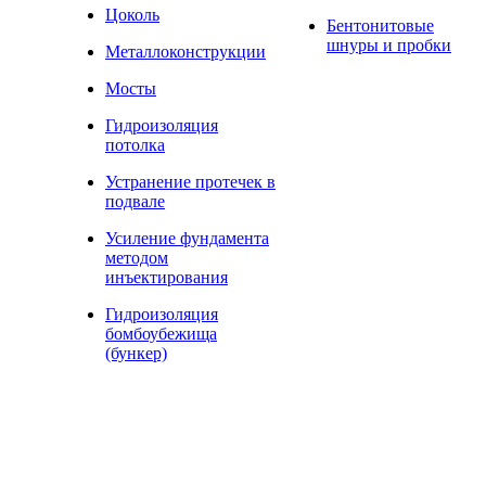
Цоколь
Бентонитовые
шнуры и пробки
Металлоконструкции
Мосты
Гидроизоляция
потолка
Устранение протечек в
подвале
Усиление фундамента
методом
инъектирования
Гидроизоляция
бомбоубежища
(бункер)