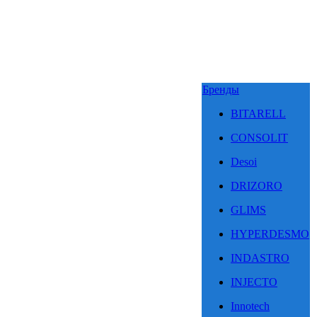
Бренды
BITARELL
CONSOLIT
Desoi
DRIZORO
GLIMS
HYPERDESMO
INDASTRO
INJECTO
Innotech