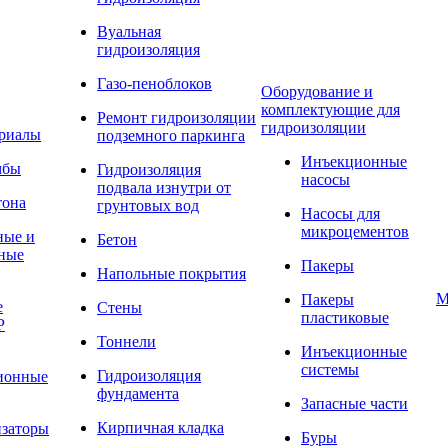
Вуальная
гидроизоляция
Газо-пеноблоков
Оборудование и
комплектующие для
Ремонт гидроизоляции
гидроизоляции
ериалы
подземного паркинга
Инъекционные
мбы
Гидроизоляция
насосы
подвала изнутри от
тона
грунтовых вод
Насосы для
микроцементов
ные и
Бетон
ные
Пакеры
Напольные покрытия
М
Пакеры
е
Стены
пластиковые
P
Тоннели
Инъекционные
системы
Гидроизоляция
ионные
фундамента
Запасные части
Кирпичная кладка
заторы
Буры